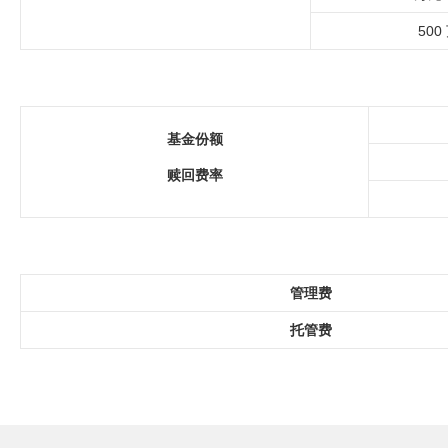
500
基金份额
赎回费率
管理费
托管费