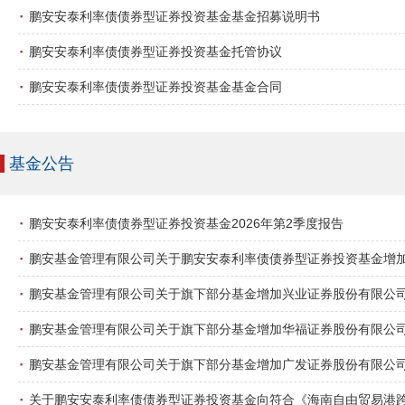
·
鹏安安泰利率债债券型证券投资基金基金招募说明书
·
鹏安安泰利率债债券型证券投资基金托管协议
·
鹏安安泰利率债债券型证券投资基金基金合同
基金公告
·
鹏安安泰利率债债券型证券投资基金2026年第2季度报告
·
鹏安基金管理有限公司关于鹏安安泰利率债债券型证券投资基金增加
·
鹏安基金管理有限公司关于旗下部分基金增加兴业证券股份有限公
·
鹏安基金管理有限公司关于旗下部分基金增加华福证券股份有限公
·
鹏安基金管理有限公司关于旗下部分基金增加广发证券股份有限公
·
关于鹏安安泰利率债债券型证券投资基金向符合《海南自由贸易港跨