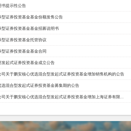
明书提示性公告
券型证券投资基金基金份额发售公告
券型证券投资基金基金招募说明书
券型证券投资基金托管协议
券型证券投资基金基金合同
型发起式证券投资基金成立公告
公司关于鹏安核心优选混合型发起式证券投资基金增加销售机构的公告
优选混合型发起式证券投资基金募集期的公告
司关于鹏安核心优选混合型发起式证券投资基金增加上海证券有限...