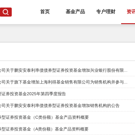
首页
基金产品
专户理财
资
司关于鹏安安泰利率债债券型证券投资基金增加兴业银行股份有限...
司关于旗下基金增加上海利得基金销售有限公司为销售机构并参与...
证券投资基金2025年第四季度报告
公司关于鹏安安泰利率债债券型证券投资基金增加销售机构的公告
券型证券投资基金（C类份额）基金产品资料概要
券型证券投资基金（A类份额）基金产品资料概要