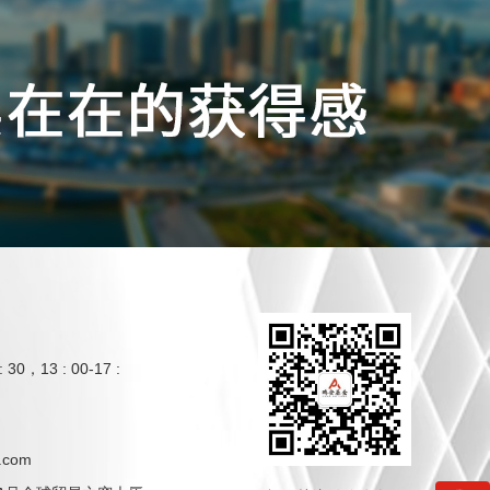
，13 : 00-17 :
.com