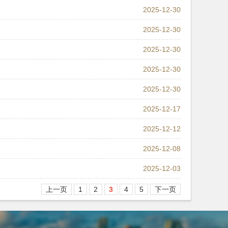
2025-12-30
2025-12-30
2025-12-30
2025-12-30
2025-12-30
2025-12-17
2025-12-12
2025-12-08
2025-12-03
上一页
1
2
3
4
5
下一页