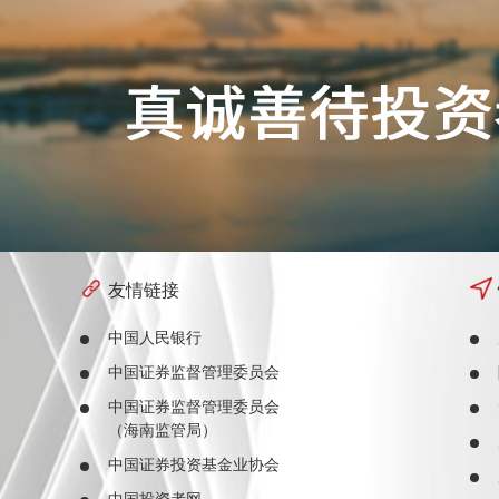
友情链接
中国人民银行
中国证券监督管理委员会
中国证券监督管理委员会
（海南监管局）
中国证券投资基金业协会